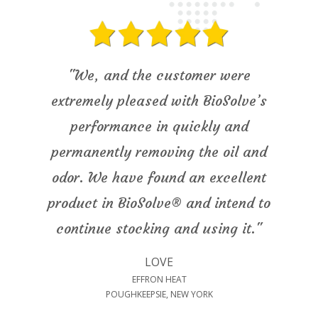
"After application [of BioSolve]
odors were reduced to non-existent
and no further complaints were
made. Re-application of BioSolve®
was also used when soil was moved
or turned."
MANAGER
RAINBOW ENVIRONMENTAL SERVICES PTY. LTD.
NEW SOUTH WALES, AUSTRALIA