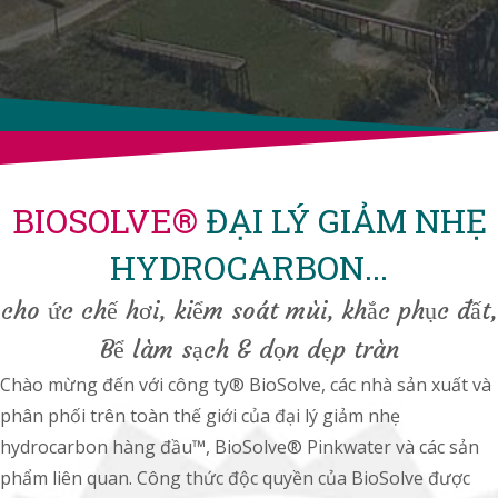
BIOSOLVE®
ĐẠI LÝ GIẢM NHẸ
HYDROCARBON...
cho ức chế hơi, kiểm soát mùi, khắc phục đất,
Bể làm sạch & dọn dẹp tràn
Chào mừng đến với công ty® BioSolve, các nhà sản xuất và
phân phối trên toàn thế giới của đại lý giảm nhẹ
hydrocarbon hàng đầu™, BioSolve® Pinkwater và các sản
phẩm liên quan. Công thức độc quyền của BioSolve được