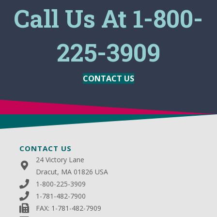
Call Us At 1-800-
225-3909
CONTACT US
CONTACT US
24 Victory Lane
Dracut, MA 01826 USA
1-800-225-3909
1-781-482-7900
FAX: 1-781-482-7909