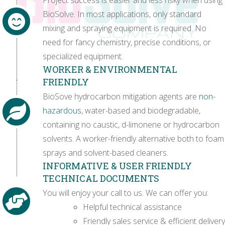
Project success is easier and less risky when using
BioSolve. In most applications, only standard
mixing and spraying equipment is required. No
need for fancy chemistry, precise conditions, or
specialized equipment.
WORKER & ENVIRONMENTAL
FRIENDLY
BioSove hydrocarbon mitigation agents are
non-
hazardous
, water-based and biodegradable,
containing no caustic, d-limonene or hydrocarbon
solvents. A worker-friendly alternative both to foam
sprays and solvent-based cleaners.
INFORMATIVE & USER FRIENDLY
TECHNICAL DOCUMENTS
You will enjoy your call to us. We can offer you:
Helpful technical assistance
Friendly sales service & efficient delivery