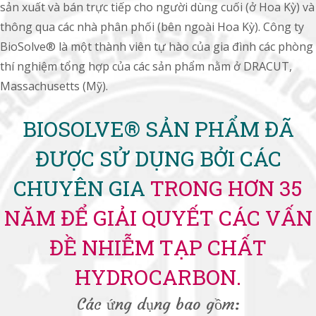
sản xuất và bán trực tiếp cho người dùng cuối (ở Hoa Kỳ) và
thông qua các nhà phân phối (bên ngoài Hoa Kỳ). Công ty
BioSolve® là một thành viên tự hào của gia đình các phòng
thí nghiệm tổng hợp của các sản phẩm nằm ở DRACUT,
Massachusetts (Mỹ).
BIOSOLVE® SẢN PHẨM ĐÃ
ĐƯỢC SỬ DỤNG BỞI CÁC
CHUYÊN GIA
TRONG HƠN 35
NĂM ĐỂ GIẢI QUYẾT CÁC VẤN
ĐỀ NHIỄM TẠP CHẤT
HYDROCARBON.
Các ứng dụng bao gồm: