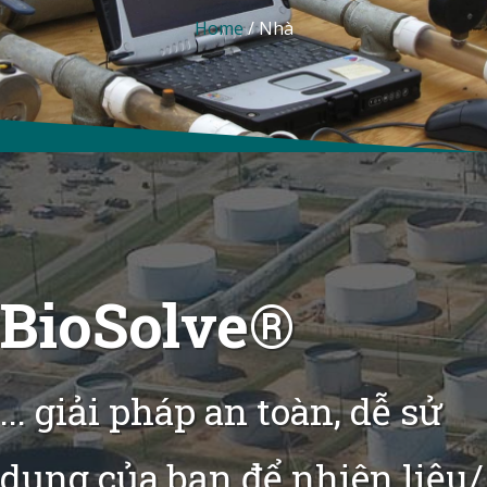
Home
/
Nhà
BioSolve®
... giải pháp an toàn, dễ sử
dụng của bạn để nhiên liệu/