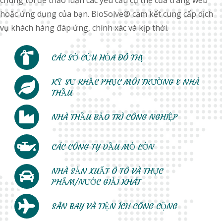
chúng tôi để thảo luận các yêu cầu cụ thể của trang web
hoặc ứng dụng của bạn. BioSolve® cam kết cung cấp dịch
vụ khách hàng đáp ứng, chính xác và kịp thời.
CÁC SỞ CỨU HỎA ĐÔ THỊ
KỸ SƯ KHẮC PHỤC MÔI TRƯỜNG & NHÀ
THẦU
NHÀ THẦU BẢO TRÌ CÔNG NGHIỆP
CÁC CÔNG TY DẦU MỎ LỚN
NHÀ SẢN XUẤT Ô TÔ VÀ THỰC
PHẨM/NƯỚC GIẢI KHÁT
SÂN BAY VÀ TIỆN ÍCH CÔNG CỘNG